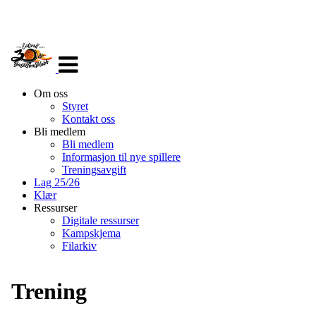
Veksle
navigasjon
Om oss
Styret
Kontakt oss
Bli medlem
Bli medlem
Informasjon til nye spillere
Treningsavgift
Lag 25/26
Klær
Ressurser
Digitale ressurser
Kampskjema
Filarkiv
Trening