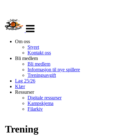
Veksle
navigasjon
Om oss
Styret
Kontakt oss
Bli medlem
Bli medlem
Informasjon til nye spillere
Treningsavgift
Lag 25/26
Klær
Ressurser
Digitale ressurser
Kampskjema
Filarkiv
Trening