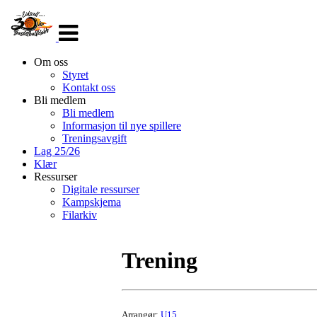
Veksle
navigasjon
Om oss
Styret
Kontakt oss
Bli medlem
Bli medlem
Informasjon til nye spillere
Treningsavgift
Lag 25/26
Klær
Ressurser
Digitale ressurser
Kampskjema
Filarkiv
Trening
Arrangør:
U15