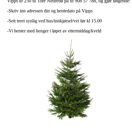
Vipps kr 250 til Tore Nedrebø på tlf 908 57 788, og gjør følgende:
-Skriv inn adressen din og hentedato på Vipps
-Sett treet synlig ved hus/innkjørsel/vei før kl 15.00
-Vi henter med henger i løpet av ettermiddag/kveld