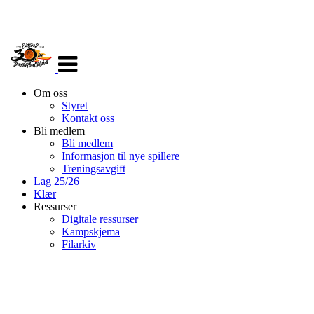
Veksle
navigasjon
Om oss
Styret
Kontakt oss
Bli medlem
Bli medlem
Informasjon til nye spillere
Treningsavgift
Lag 25/26
Klær
Ressurser
Digitale ressurser
Kampskjema
Filarkiv