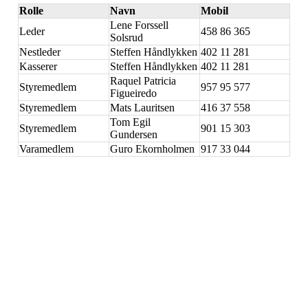
Rolle
Navn
Mobil
Lene Forssell
Leder
458 86 365
Solsrud
Nestleder
Steffen Håndlykken
402 11 281
Kasserer
Steffen Håndlykken
402 11 281
Raquel Patricia
Styremedlem
957 95 577
Figueiredo
Styremedlem
Mats Lauritsen
416 37 558
Tom Egil
Styremedlem
901 15 303
Gundersen
Varamedlem
Guro Ekornholmen
917 33 044