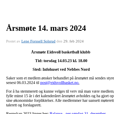
Årsmøte 14. mars 2024
Postet av
Lene Forssell Solsrud
den
29. feb 2024
Årsmøte Eidsvoll basketball klubb
Tid: torsdag 14.03.23 kl. 18.00
Sted: Infohuset ved Nebbes Nord
Saker som et medlem ønsker behandlet på årsmøtet må sendes styre
senest 06.03.2024 til
post@eidsvollbasket.no
.
For å ha stemmerett og kunne velges til verv må man være medlem
fylle minst 15 år i det kalenderåret årsmøtet avholdes og ha gjort o
sine økonomiske forpliktelser. Alle medlemmer har uansett møterett
talerett og forslagsrett.
Regnskap 2023 ligger her:
Balanse - per søndag 31. desember