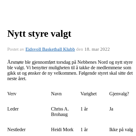
Nytt styre valgt
Postet av
Eidsvoll Basketball Klubb
den
18. mar 2022
Årsmøte ble gjennomført torsdag på Nebbenes Nord og nytt styre
ble valgt. Vi benytter muligheten til å takke de medlemmene som
gikk ut og ønsker de ny velkommen. Følgende styret skal sitte det
neste året.
Verv
Navn
Varighet
Gjenvalg?
Leder
Chriss A.
1 år
Ja
Brohaug
Nestleder
Heidi Mork
1 år
Ikke på valg