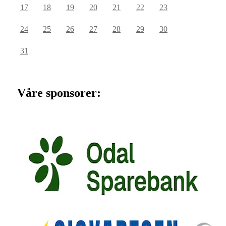
17
18
19
20
21
22
23
24
25
26
27
28
29
30
31
Våre sponsorer: