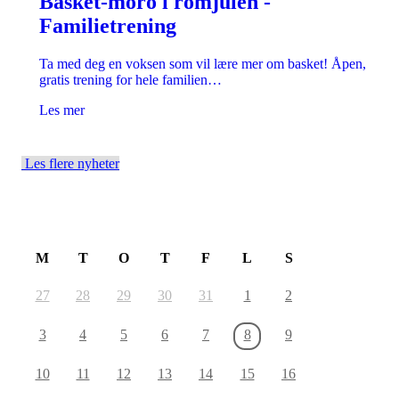
Basket-moro i romjulen -
Familietrening
Ta med deg en voksen som vil lære mer om basket! Åpen,
gratis trening for hele familien…
Les mer
Les flere nyheter
August 2026
M
T
O
T
F
L
S
27
28
29
30
31
1
2
3
4
5
6
7
8
9
10
11
12
13
14
15
16