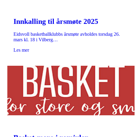
Innkalling til årsmøte 2025
Eidsvoll basketballklubbs årsmøte avholdes torsdag 26.
mars kl. 18 i Vilberg…
Les mer