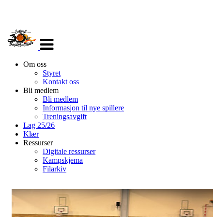
Veksle
navigasjon
Om oss
Styret
Kontakt oss
Bli medlem
Bli medlem
Informasjon til nye spillere
Treningsavgift
Lag 25/26
Klær
Ressurser
Digitale ressurser
Kampskjema
Filarkiv