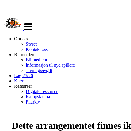
Veksle
navigasjon
Om oss
Styret
Kontakt oss
Bli medlem
Bli medlem
Informasjon til nye spillere
Treningsavgift
Lag 25/26
Klær
Ressurser
Digitale ressurser
Kampskjema
Filarkiv
Dette arrangementet finnes ikk