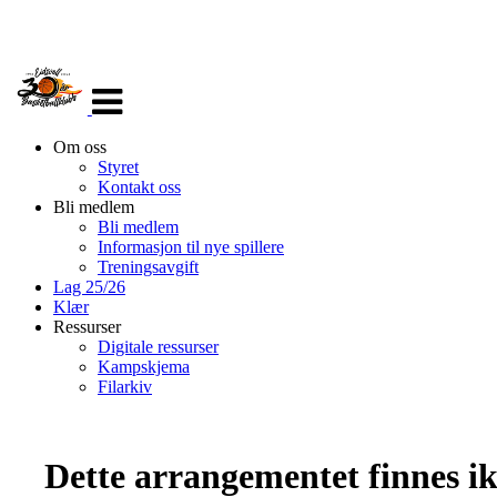
Veksle
navigasjon
Om oss
Styret
Kontakt oss
Bli medlem
Bli medlem
Informasjon til nye spillere
Treningsavgift
Lag 25/26
Klær
Ressurser
Digitale ressurser
Kampskjema
Filarkiv
Dette arrangementet finnes ikk