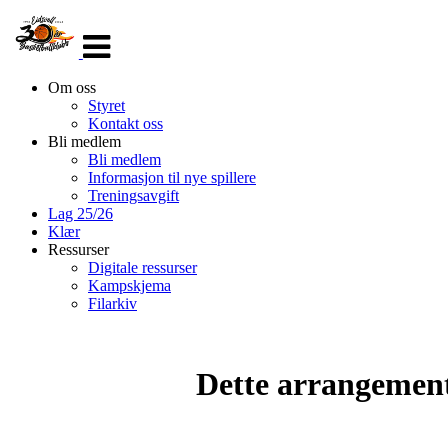
Veksle
navigasjon
Om oss
Styret
Kontakt oss
Bli medlem
Bli medlem
Informasjon til nye spillere
Treningsavgift
Lag 25/26
Klær
Ressurser
Digitale ressurser
Kampskjema
Filarkiv
Dette arrangemente