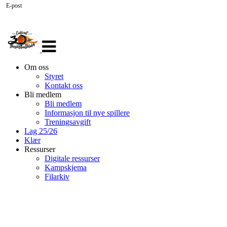
E-post
Veksle
navigasjon
Om oss
Styret
Kontakt oss
Bli medlem
Bli medlem
Informasjon til nye spillere
Treningsavgift
Lag 25/26
Klær
Ressurser
Digitale ressurser
Kampskjema
Filarkiv