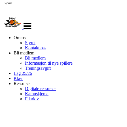
E-post
Veksle
navigasjon
Om oss
Styret
Kontakt oss
Bli medlem
Bli medlem
Informasjon til nye spillere
Treningsavgift
Lag 25/26
Klær
Ressurser
Digitale ressurser
Kampskjema
Filarkiv