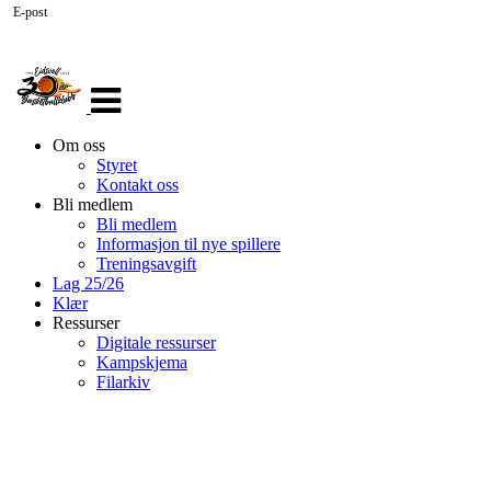
E-post
Veksle
navigasjon
Om oss
Styret
Kontakt oss
Bli medlem
Bli medlem
Informasjon til nye spillere
Treningsavgift
Lag 25/26
Klær
Ressurser
Digitale ressurser
Kampskjema
Filarkiv