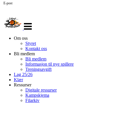
E-post
Veksle
navigasjon
Om oss
Styret
Kontakt oss
Bli medlem
Bli medlem
Informasjon til nye spillere
Treningsavgift
Lag 25/26
Klær
Ressurser
Digitale ressurser
Kampskjema
Filarkiv