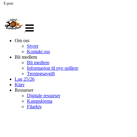
E-post
Veksle
navigasjon
Om oss
Styret
Kontakt oss
Bli medlem
Bli medlem
Informasjon til nye spillere
Treningsavgift
Lag 25/26
Klær
Ressurser
Digitale ressurser
Kampskjema
Filarkiv